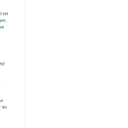
l est
yer,
que
r
est
.
ur
 les