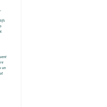
,
tifs
s
é.
nuent
tre
u un
ut