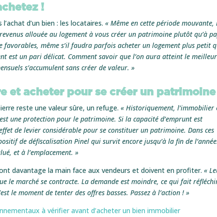
achetez !
 l’achat d’un bien : les locataires.
« Même en cette période mouvante, i
 revenus allouée au logement à vous créer un patrimoine plutôt qu’à pa
re favorables, même s’il faudra parfois acheter un logement plus petit 
ent est un pari délicat. Comment savoir que l’on aura atteint le meilleu
ensuels s’accumulent sans créer de valeur. »
re et acheter pour se créer un patrimoine
ierre reste une valeur sûre, un refuge.
« Historiquement, l’immobilier 
i est une protection pour le patrimoine. Si la capacité d’emprunt est
 effet de levier considérable pour se constituer un patrimoine. Dans ces
ositif de défiscalisation Pinel qui survit encore jusqu’à la fin de l’année
alué, et à l’emplacement. »
t ont davantage la main face aux vendeurs et doivent en profiter.
« Le
ue le marché se contracte. La demande est moindre, ce qui fait réfléchir
est le moment de tenter des offres basses. Passez à l’action ! »
nnementaux à vérifier avant d’acheter un bien immobilier