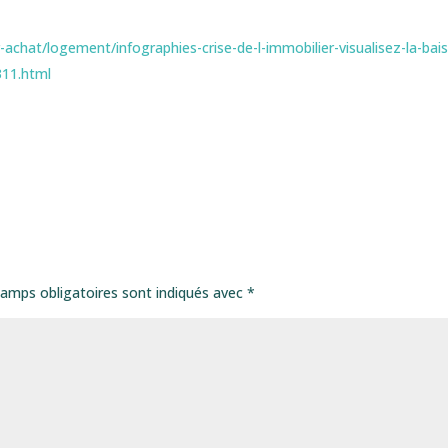
achat/logement/infographies-crise-de-l-immobilier-visualisez-la-bai
311.html
amps obligatoires sont indiqués avec
*