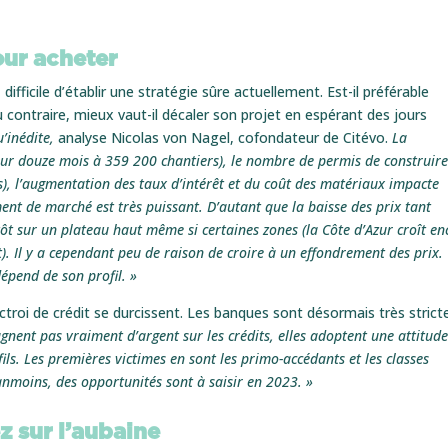
our acheter
ifficile d’établir une stratégie sûre actuellement. Est-il préférable
contraire, mieux vaut-il décaler son projet en espérant des jours
’inédite,
analyse Nicolas von Nagel, cofondateur de Citévo.
La
ur douze mois à 359 200 chantiers), le nombre de permis de construire
is), l’augmentation des taux d’intérêt et du coût des matériaux impacte
nt de marché est très puissant. D’autant que la baisse des prix tant
ôt sur un plateau haut même si certaines zones (la Côte d’Azur croît en
). Il y a cependant peu de raison de croire à un effondrement des prix.
épend de son profil. »
’octroi de crédit se durcissent. Les banques sont désormais très strict
nent pas vraiment d’argent sur les crédits, elles adoptent une attitud
ils. Les premières victimes en sont les primo-accédants et les classes
nmoins, des opportunités sont à saisir en 2023. »
z sur l’aubaine