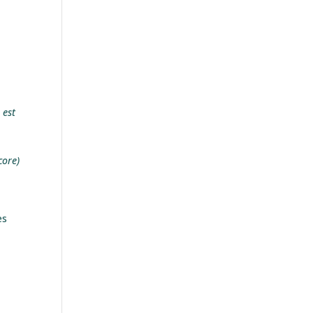
 est
core)
es
e