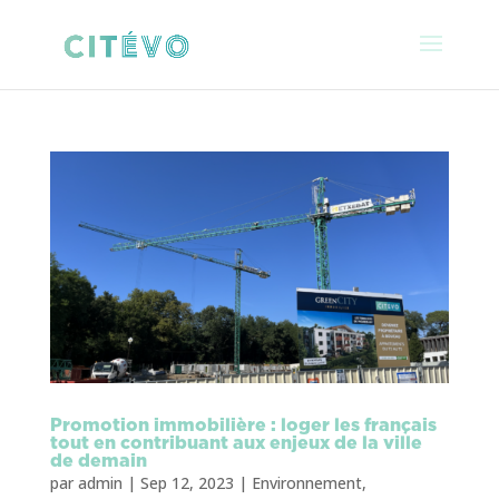
Promotion immobilière : loger les français
tout en contribuant aux enjeux de la ville
de demain
par
admin
|
Sep 12, 2023
|
Environnement
,