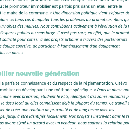
le promoteur immobilier est parfois pris dans un étau, entre le
et le maire de la commune.
« Une dimension politique vient s’ajouter d
ce dans certains cas à imputer tous les problèmes au promoteur. Alors q
rnables des mairies. Nous contribuons activement à l’évolution de la v
spaces publics au sens large. Il n’est pas rare, en effet, que le promo
 sollicité pour cotiser à des projets urbains à travers des partenariats
 une équipe sportive, de participer à l’aménagement d’un équipement
us en plus. »
lier nouvelle génération
la parfaite connaissance et du respect de la réglementation, Citévo 
mmobilier en développant une méthode spécifique.
« Dans la phase a
mune avec précision, étudient le PLU, identifient des zones mutables p
le tissu local qu’elles connaissent déjà la plupart du temps. Ce travail 
rmet de créer une relation de proximité et de long terme avec les
, jusqu’à être identifiés localement. Nos projets s’inscrivent dans le 
nous avons signé un accord avec un vendeur, nous cadrons la relation po