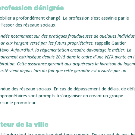
profession dénigrée
ilier a profondément changé. La profession s’est assainie par le
 l’essor des réseaux sociaux.
fondée notamment sur des pratiques frauduleuses de quelques individus.
r eux l’argent versé par les futurs propriétaires,
rappelle Gautier
itévo.
Aujourd’hui, la règlementation encadre davantage le métier. La
toirement extrinsèque depuis 2015 dans le cadre d’une VEFA (vente en l
bitation. Cette assurance garantit aux acquéreurs la livraison du loge
ité vient depuis lors du fait que cette garantie est assurée par un
répandue des réseaux sociaux. En cas de dépassement de délais, de déf
s copropriétaires sont prompts à s’organiser en créant un groupe
 sur le promoteur.
eur de la ville
 l’ordre dont le promoteur doit tenir compte. De ce point de vue, le