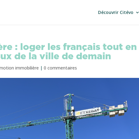
Découvrir Citévo
e : loger les français tout en
ux de la ville de demain
motion immobilière
|
0 commentaires