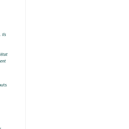
 Ils
’état
ment
auts
s