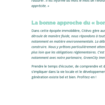
rassurer. Il est informé au mois le mois de l’évol
appréciée. »
La bonne approche du « bon
Dans cette épopée immobilière, Citévo gère auss
déroule de manière fluide, nous répondons à toute
notamment en matière environnementale. La débi
construire. Nous y prêtons particulièrement attent
plus loin que les obligations réglementaires. C’es
notamment avec notre partenaire, GreenCity Immo
Prendre le temps d’écouter, de comprendre et d
s’impliquer dans la vie locale et le développeme
génération existe bel et bien. Profitez-en !