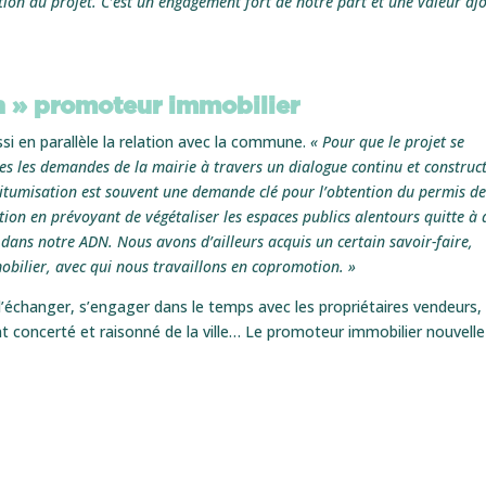
ution du projet. C’est un engagement fort de notre part et une valeur aj
 » promoteur immobilier
i en parallèle la relation avec la commune.
« Pour que le projet se
s les demandes de la mairie à travers un dialogue continu et construct
tumisation est souvent une demande clé pour l’obtention du permis d
ion en prévoyant de végétaliser les espaces publics alentours quitte à 
t dans notre ADN. Nous avons d’ailleurs acquis un certain savoir-faire,
bilier, avec qui nous travaillons en copromotion. »
’échanger, s’engager dans le temps avec les propriétaires vendeurs,
nt concerté et raisonné de la ville… Le promoteur immobilier nouvelle