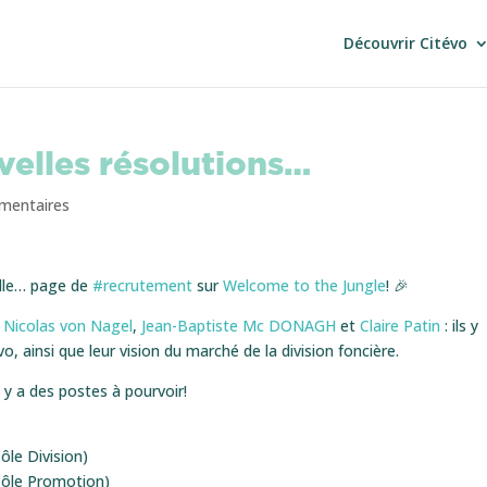
Découvrir Citévo
velles résolutions…
mentaires
elle… page de
#recrutement
sur
Welcome to the Jungle
! 🎉
e
Nicolas von Nagel
,
Jean-Baptiste Mc DONAGH
et
Claire Patin
: ils y
o, ainsi que leur vision du marché de la division foncière.
 y a des postes à pourvoir!
le Division)
Pôle Promotion)