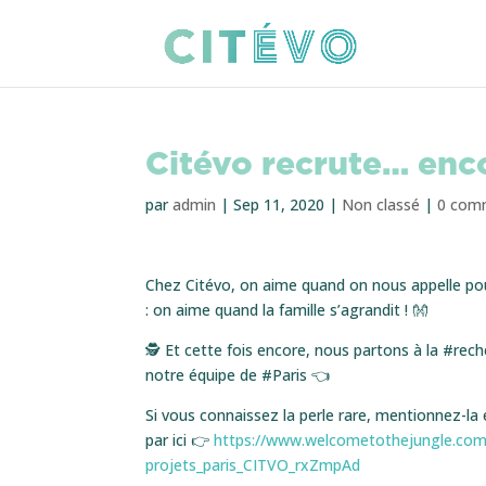
Citévo recrute… enc
par
admin
|
Sep 11, 2020
|
Non classé
|
0 com
Chez Citévo, on aime quand on nous appelle pou
: on aime quand la famille s’agrandit ! 👐
🕵 Et cette fois encore, nous partons à la #re
notre équipe de #Paris 👈
Si vous connaissez la perle rare, mentionnez-la e
par ici 👉
https://www.welcometothejungle.com
projets_paris_CITVO_rxZmpAd