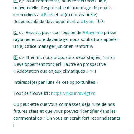
1️⃣ 👉 Pour commencer, nous recherchons un(e)
nouveau(elle) Responsable de montage de projets
immobiliers à
#Paris
et un(e) nouveau(elle)
Responsable de développement à
#Lyon
! 🌟🌟
2️⃣ 👉 Ensuite, pour que l’équipe de
#Bayonne
puisse
rayonner encore davantage, nous souhaitons appeler
un(e) Office manager junior en renfort 💪
3️⃣ 👉 Et enfin, nous proposons deux stages, l’un en
Développement foncier🕴, l’autre en prospective
« Adaptation aux enjeux climatiques » 🌱 !
Intéressé(e) par l’une de ces opportunités ?
Tout se trouve ici :
https://lnkd.in/dvRgfPc
Ou peut-être que vous connaissez déjà l’une de nos
futures stars et que vous pouvez l’identifier dans les
commentaires ? On vous en serait fort reconnaissants
!